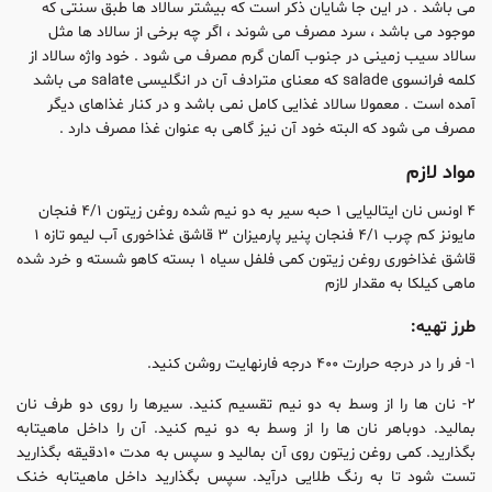
می باشد . در این جا شایان ذکر است که بیشتر سالاد ها طبق سنتی که
موجود می باشد ، سرد مصرف می شوند ، اگر چه برخی از سالاد ها مثل
سالاد سیب زمینی در جنوب آلمان گرم مصرف می شود . خود واژه سالاد از
کلمه فرانسوی salade که معنای مترادف آن در انگلیسی salate می باشد
آمده است . معمولا سالاد غذایی کامل نمی باشد و در کنار غذاهای دیگر
مصرف می شود که البته خود آن نیز گاهی به عنوان غذا مصرف دارد .
مواد لازم
۴ اونس نان ایتالیایی ۱ حبه سیر به دو نیم شده روغن زیتون ۴/۱ فنجان
مایونز کم چرب ۴/۱ فنجان پنیر پارمیزان ۳ قاشق غذاخوری آب لیمو تازه ۱
قاشق غذاخوری روغن زیتون کمی فلفل سیاه ۱ بسته کاهو شسته و خرد شده
ماهی کیلکا به مقدار لازم
طرز تهیه:
۱- فر را در درجه حرارت ۴۰۰ درجه فارنهایت روشن کنید.
۲- نان ها را از وسط به دو نیم تقسیم کنید. سیرها را روی دو طرف نان
بمالید. دوباهر نان ها را از وسط به دو نیم کنید. آن را داخل ماهیتابه
بگذارید. کمی روغن زیتون روی آن بمالید و سپس به مدت ۱۰دقیقه بگذارید
تست شود تا به رنگ طلایی درآید. سپس بگذارید داخل ماهیتابه خنک