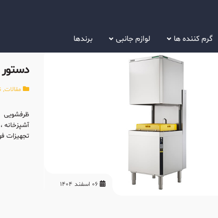
گرم کننده ها
لوازم جانبی
برندها
دستور 
مقالات
,
ن
ظرفشویی ا
آشپزخانه ،
تجهیزات فو
06 اسفند 1404