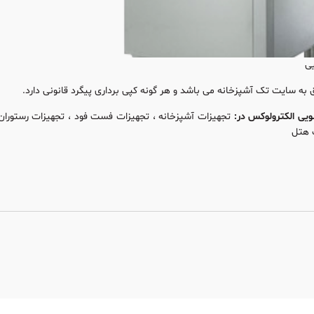
یی
به سایت تک آشپزخانه می باشد و هر گونه کپی برداری پیگرد قانونی دارد.
یی الکترولوکس در:
تجهیزات آشپزخانه ، تجهیزات فست فود ، تجهیزات رستوران
 هتل