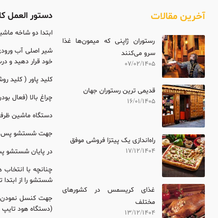
دستور العمل کار با د
آخرین مقالات
ابتدا دو شاخه ماشی
رستوران ژاپنی که میمون‌ها غذا
شیر اصلی آب ورودی 
سرو می‌کنند
خود قرار دهید و در
07/02/1405
کلید پاور ( کلید روشن
قدیمی ترین رستوران جهان
چراغ بالا (فعال بو
16/01/1405
دستگاه ماشین ظرفشویی الک
جهت شستشو پس از قرار
راه‌اندازی یک پیتزا فروشی موفق
17/12/1404
در پایان شستشو پس از شنیدن صدای اعلان و م
چنانچه با انتخاب 
شستشو را از ابتدا 
غذای کریسمس در کشورهای
جهت کنسل نمودن ف
مختلف
(دستگاه هود تایپ 
13/12/1404