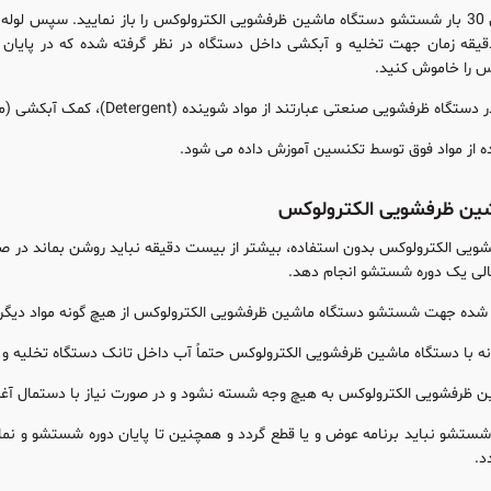
بعد از حدود 20 الی 30 بار شستشو دستگاه ماشین ظرفشویی الکترولوکس را باز نمایید. سپس
س را خاموش کنید.
 صنعتی عبارتند از مواد شوینده (Detergent)، کمک آبکشی (مایع Rinse) و اسید رسوب برLime a Way) )
ده از مواد فوق توسط تکنسین آموزش داده می شود.
شین ظرفشویی الکترولوکس
لی یک دوره شستشو انجام دهد.
ده شده جهت شستشو دستگاه ماشین ظرفشویی الکترولوکس از هیچ گونه مواد دیگر
زانه با دستگاه ماشین ظرفشویی الکترولوکس حتماً آب داخل تانک دستگاه تخلیه و
 ظرفشویی الکترولوکس به هیچ وجه شسته نشود و در صورت نیاز با دستمال آغشت
د.