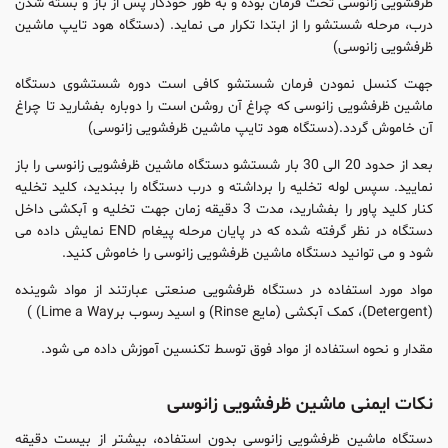
ظرفشویی زانوسی تحت فرمان بوده و به طور خودکار پس از باز و بسته شدن
درب، مرحله شستشو را از ابتدا تکرار می نماید. (دستگاه هود تایپ ماشین
ظرفشویی زانوسی)
جهت کنسل نمودن فرمان شستشو کافی است دوره شستشوی دستگاه
ماشین ظرفشویی زانوسی که چراغ آن روشن است را دوباره بفشارید تا چراغ
آن خاموش گردد.(دستگاه هود تایپ ماشین ظرفشویی زانوسی)
بعد از حدود 20 الی 30 بار شستشو دستگاه ماشین ظرفشویی زانوسی را باز
نمایید. سپس لوله تخلیه را برداشته و درب دستگاه را ببندید، کلید تخلیه
کنار کلید پاور را بفشارید، مدت 3 دقیقه زمان جهت تخلیه و آبکشی داخل
دستگاه در نظر گرفته شده که در پایان مرحله پیغام END نمایش داده می
شود و می توانید دستگاه ماشین ظرفشویی زانوسی را خاموش کنید.
مواد مورد استفاده در دستگاه ظرفشویی صنعتی عبارتند از مواد شوینده
(Detergent)، کمک آبکشی (مایع Rinse) و اسید رسوب برLime a Way) )
مقدار و نحوه استفاده از مواد فوق توسط تکنسین آموزش داده می شود.
نکات ایمنی ماشین ظرفشویی زانوسی
دستگاه ماشین ظرفشویی زانوسی بدون استفاده، بیشتر از بیست دقیقه