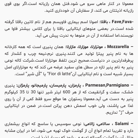
معمولا در کنار ماهی سرو می شود.فنل همان رازیانه است.اگر بوی قوی
رازیانه اذیتتان می کند، از سفارش آن خودداری کنید.
-Fave,Fava ، باقلا:
اصولا اسم بیماری فاویسم هم از نام لاتین باقلا گرفته
شده است.در بعضی منوهای ایتالیایی باقلا را برای کلاس بیشتر فاوا می
نویسند،اما استفاده از آن در منوها به ندرت پیش می آید.
– Mozzarella ، موتزارلا، موزارلا، مازارلا:
همان پنیری است که همه کارخانه
ها به نام پنیر پیتزا تولید می کنند.پنیری نرم،نیمه چرب و کشدار که
پرطرفدارترین در دنیاست.صحیح ترین تلفظ موتزارلا است.شرکت کاله نوعی
پنیر به نام پنیر تازه در سطل های سفید عرضه می کند که به موتزارلای اصل
بسیار شبیه است و نام ایتالیایی آن”Fior di latte” یا “گُل شیر” است.
– Parmesan,Parmigiano ، پارمزان، پارمیسان، پارمیجانو، پارمژان:
پنیری
خشک، سفت و گرانقیمت که از هر 600 لیتر شیر تنها 30 تا 35 کیلوگرم
پنیر به دست می آید.معمولا رستوران ها موقع سرو فقط کمی از آن را روی
غذا می پاشند، ولی خوب اسمش دهن پرکن است.در ضمن در ایتالیایی
حرف “ژ” نداریم.
– Salami ، سالامی، زالامی:
نوعی سوسیس یا ساسج که انواع بیشماری
دارد و تقریبا تمام انواع آن از گوشت خوک تهیه می شود، اما در ایران مشابه
حلال آن با گوشت گوساله تهیه می شود که بسیار لذیذ است.