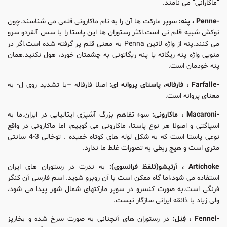
“ماکارانی” می نامند.
-Penne ، پنه:
سوپر مارکت ها آن را به نام ماکارونی قلمی می شناسند.چون
نوکش شبیه قلم نی است.اکثر رستوران ها این پاستا را با سس آلفردو سرو
می کنند.پنه از واژه لاتین Penna به معنی قلم پر گرفته شده است.اگر در
منویی واژه پنه ریگاته یا پنه ریگاتونی به چشمتان خورد، هول نکنید.همان
پنه خودمان است.
-Farfalle ، فارفاله، پاستای پروانه ای:
اصلا فارفاله –با تشدید روی ل- به
معنای پروانه است.
-Macaroni ، ماکارونی:
سوء تفاهم بزرگ آشپزی ایتالیایی در ایران.ما به
اسپاگتی و اصولا هر نوع پاستا، ماکارونی می گوییم، اما ماکارونی در واقع
نوعی پاستا است که به شکل لوله های کوتاه خمیده . توخالی 3-4 سانتی
متری است و هیچ ربطی به تصورات غلط ما ندارد.
Artichoke ، آرتیشو(تلفظ فرانسوی):
به ندرت در رستوران های ایران
استفاده می شود،اما گاه ممکن است با آن روبرو شوید. اسم فارسی آن کنگر
فرنگی است.به صورت کنسرو در سوپر مارکتهای شمال شهر پیدا می شود،
ولی زیاد با ذائقه ایرانی سازگار نیست.
-Fennel ، فِنِل:
در رستوران های آنچنانی به صورت سرخ شده و بخارپز