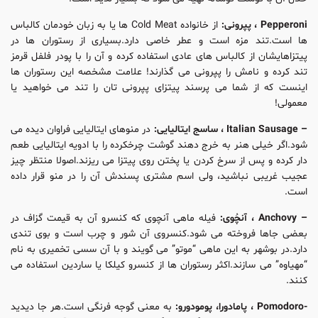
Pepperoni ، پپرونی:
از خانواده Cold Meat ها یا به زبان خودمان کالباس
ها است.تند مزه است و عطر خاصی دارد.بسیاری از رستوران ها در
پیتزاهایشان از کالباس های عادی استفاده کرده و آن را با پودر فلفل قرمز
تند کرده و نامش را پپرونی می گذارند! علامت مشخصه این رستوران ها
اینست که از شما می پرسند پیتزای پپرونی تان را تند می خواهید یا
معمولی!
– Italian Sausage ، ساسج ایتالیایی:
در منوهای ایتالیایی فراوان دیده می
شود.اگر خیلی هنر به خرج دهند گوشت چرخکرده را با ادویه ایتالیایی طعم
دار کرده و پس از سرخ کردن یا پختن روی پیتزا می ریزند.اصولا منتظر چیز
عجیب غریبی نباشید، ولی اسم مشتری پسندش آن را در منو قرار داده
است.
– Anchovy ، آنچُوی:
فیله ماهی آنچوی که کنسرو آن به قیمت گزاف در
بعضی جاها فروخته می شود.کنسروی آن شور و چرب است و بوی تندی
دارد.در بوشهر به این ماهی “موتو” می گویند و با آن سسی تخمیری به نام
“مهیاوه” می سازند.اکثر رستوران ها از کنسرو کیلکا یا ساردین استفاده می
کنند.
-Pomodoro ، پامادورا، پومودورو:
به معنی گوجه فرنگی است.هر جا دیدید