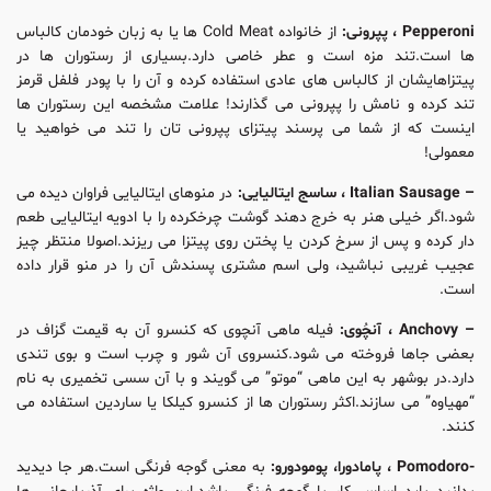
Pepperoni ، پپرونی:
از خانواده Cold Meat ها یا به زبان خودمان کالباس
ها است.تند مزه است و عطر خاصی دارد.بسیاری از رستوران ها در
پیتزاهایشان از کالباس های عادی استفاده کرده و آن را با پودر فلفل قرمز
تند کرده و نامش را پپرونی می گذارند! علامت مشخصه این رستوران ها
اینست که از شما می پرسند پیتزای پپرونی تان را تند می خواهید یا
معمولی!
– Italian Sausage ، ساسج ایتالیایی:
در منوهای ایتالیایی فراوان دیده می
شود.اگر خیلی هنر به خرج دهند گوشت چرخکرده را با ادویه ایتالیایی طعم
دار کرده و پس از سرخ کردن یا پختن روی پیتزا می ریزند.اصولا منتظر چیز
عجیب غریبی نباشید، ولی اسم مشتری پسندش آن را در منو قرار داده
است.
– Anchovy ، آنچُوی:
فیله ماهی آنچوی که کنسرو آن به قیمت گزاف در
بعضی جاها فروخته می شود.کنسروی آن شور و چرب است و بوی تندی
دارد.در بوشهر به این ماهی “موتو” می گویند و با آن سسی تخمیری به نام
“مهیاوه” می سازند.اکثر رستوران ها از کنسرو کیلکا یا ساردین استفاده می
کنند.
-Pomodoro ، پامادورا، پومودورو:
به معنی گوجه فرنگی است.هر جا دیدید