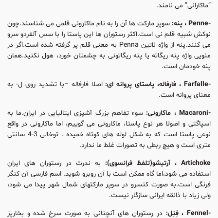
“ماکارانی” می نامند.
-Penne ، پنه:
سوپر مارکت ها آن را به نام ماکارونی قلمی می شناسند.چون
نوکش شبیه قلم نی است.اکثر رستوران ها این پاستا را با سس آلفردو سرو
می کنند.پنه از واژه لاتین Penna به معنی قلم پر گرفته شده است.اگر در
منویی واژه پنه ریگاته یا پنه ریگاتونی به چشمتان خورد، هول نکنید.همان
پنه خودمان است.
-Farfalle ، فارفاله، پاستای پروانه ای:
اصلا فارفاله –با تشدید روی ل- به
معنای پروانه است.
-Macaroni ، ماکارونی:
سوء تفاهم بزرگ آشپزی ایتالیایی در ایران.ما به
اسپاگتی و اصولا هر نوع پاستا، ماکارونی می گوییم، اما ماکارونی در واقع
نوعی پاستا است که به شکل لوله های کوتاه خمیده . توخالی 3-4 سانتی
متری است و هیچ ربطی به تصورات غلط ما ندارد.
Artichoke ، آرتیشو(تلفظ فرانسوی):
به ندرت در رستوران های ایران
استفاده می شود،اما گاه ممکن است با آن روبرو شوید. اسم فارسی آن کنگر
فرنگی است.به صورت کنسرو در سوپر مارکتهای شمال شهر پیدا می شود،
ولی زیاد با ذائقه ایرانی سازگار نیست.
-Fennel ، فِنِل:
در رستوران های آنچنانی به صورت سرخ شده و بخارپز