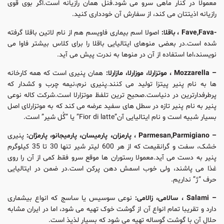
معمولا در کنار ماهی سرو می شود.فنل همان رازیانه است.اگر بوی قوی
رازیانه اذیتتان می کند، از سفارش آن خودداری کنید.
-Fave,Fava ، باقلا:
اصولا اسم بیماری فاویسم هم از نام لاتین باقلا گرفته
شده است.در بعضی منوهای ایتالیایی باقلا را برای کلاس بیشتر فاوا می
نویسند،اما استفاده از آن در منوها به ندرت پیش می آید.
– Mozzarella ، موتزارلا، موزارلا، مازارلا:
همان پنیری است که همه کارخانه
ها به نام پنیر پیتزا تولید می کنند.پنیری نرم،نیمه چرب و کشدار که
پرطرفدارترین در دنیاست.صحیح ترین تلفظ موتزارلا است.شرکت کاله نوعی
پنیر به نام پنیر تازه در سطل های سفید عرضه می کند که به موتزارلای اصل
بسیار شبیه است و نام ایتالیایی آن”Fior di latte” یا “گُل شیر” است.
– Parmesan,Parmigiano ، پارمزان، پارمیسان، پارمیجانو، پارمژان:
پنیری
خشک، سفت و گرانقیمت که از هر 600 لیتر شیر تنها 30 تا 35 کیلوگرم
پنیر به دست می آید.معمولا رستوران ها موقع سرو فقط کمی از آن را روی
غذا می پاشند، ولی خوب اسمش دهن پرکن است.در ضمن در ایتالیایی
حرف “ژ” نداریم.
– Salami ، سالامی، زالامی:
نوعی سوسیس یا ساسج که انواع بیشماری
دارد و تقریبا تمام انواع آن از گوشت خوک تهیه می شود، اما در ایران مشابه
حلال آن با گوشت گوساله تهیه می شود که بسیار لذیذ است.