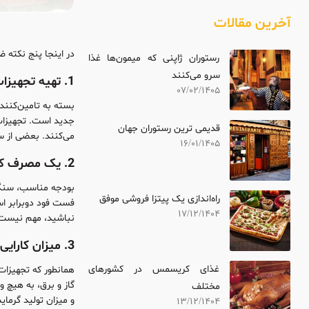
آخرین مقالات
در اینجا پنج نکته ض
رستوران ژاپنی که میمون‌ها غذا
سرو می‌کنند
1. تهیه تجهیزات صنعتی
07/02/1405
بسته به تامین‌کنن
جدید است. تجهیزات 
قدیمی ترین رستوران جهان
می‌کنند. بعضی از س
16/01/1405
2. یک مصرف کننده محتاط باشید.
بودجه مناسب، سنگ ب
راه‌اندازی یک پیتزا فروشی موفق
فست فود دوبرابر اس
17/12/1404
نباشید، مهم نیست چ
3. میزان کارایی تجهیزات خود را در نظر بگیرید.
غذای کریسمس در کشورهای
همانطور که تجهیزات
گاز و برق، به هیچ 
مختلف
و میزان تولید گرمای
13/12/1404