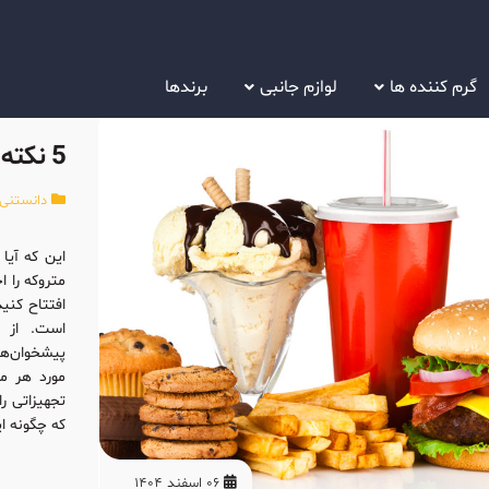
گرم کننده ها
لوازم جانبی
برندها
دانستنی 
این که آیا 
متروکه را ا
افتتاح کنید
است. از ا
پیشخوان‌ها
مورد هر مک
تجهیزاتی ر
که چگونه ای
06 اسفند 1404