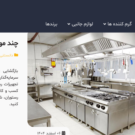
گرم کننده ها
لوازم جانبی
برندها
دانستنی 
بازگشایی 
سرمایه‌گذار
تجهیزات رس
کسب و کار 
رستوران، ش
کنید.
06 اسفند 1404