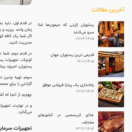
آخرین مقالات
در قدم اول، باید ب
رستوران ژاپنی که میمون‌ها غذا
زمان واحد بپزید و 
سرو می‌کنند
07/02/1405
مدیریت کنید.
در قدم دوم، شما ن
قدیمی ترین رستوران جهان
کوچک، تجهیزات رستو
16/01/1405
رستوران، امروزه بی
سوم، تهیه‌ چنین تج
گارانتي را براي محص
راه‌اندازی یک پیتزا فروشی موفق
17/12/1404
چهارم، از آنجا که آ
و در نهایت، تجهیزا
می‌گذارد.
غذای کریسمس در کشورهای
مختلف
تجهیزات سرما
13/12/1404