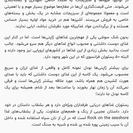
در توکیو، میوه‌ها و سبزیجات به سبک خاصی نگهداری و بسته‌بندی
می‌شوند. حتی قیمت‌گذاری آن‌ها در مغازه‌ها موضوع بسیار مهم و با اهمیتی
است و معمولا مجموعه‌ای از سبزیجات مشابه در یک بخش و بسته‌های
خاصی به فروش می‌رسند. آشپزها هم در خرید مواد اولیه بسیار حساس
هستند و از برگرداندن مواد غذاییکه مورد نظرشان نباشد، ابایی ندارند.
بدون شک سوشی یکی از مهم‌ترین غذاهای ژاپنی‌ها است. اما در کنار این
غذای دوست داشتنی و محبوب انواع غذاهای دیگر هم سرو می‌شود. جالب
است بدانید بخش زیادی از این غذاها در کشورهای اروپایی نیز وجود دارند و
البته ۵۰ رستوران فرانسوی که در این شهر وجود دارد.
برای بیشتر ژاپنی‌ها نودل‌ نمونه کامل و واقعی از غذای ارزان و سریع
محسوب می‌شود. یک کاسه از این غذای دوست داشتنی که باید با صدای
هورت کشیدن هم همراه باشد، مورد علاقه بیشتر ژاپنی‌ها است و فرقی
نمی‌کند آن را زمان نهار بخورند یا ساعت‌ها بعد از شام، همیشه برای یک
کاسه نودل جا دارند!
رستوران‌ غذاهای دریایی طرفداران ویژه‌ای دارد و هر بشقاب داستان در خود
دارد. داستان عجیبی از رنگ و طعم‌های متفاوت. یکی از بشقاب‌های غذا
Rock on the seashore است که در آن از نان سیاه استفاده شده و داخل
آن با سیب زمینی پوره شده پر شده و شبیه به سنگ است.