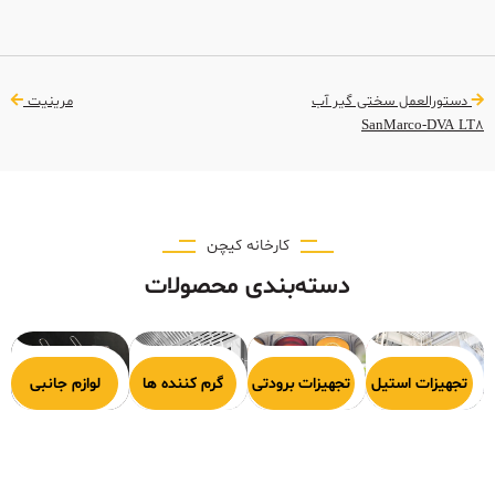
دستورالعمل سختی گیر آب
مرینیت
SanMarco-DVA LT8
کارخانه کیچن
دسته‌بندی محصولات
هیزات پخت
تجهیزات استیل
تجهیزات برودتی
گرم کننده ها
لوازم جانبی