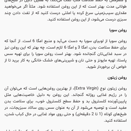
و مصرفش به حفظ سلامت قلب کمک می‌کند، به همین دلیل در طبخ‌های
طولانی مدت بهتر است که از این روغن استفاده شود. مثلاً اگر می‌خواهید
مقداری سیب‌زمینی سرخ کرده یا املتی درست کنید که از تفت دادن چند
سبزی درست می‌شود، از این روغن استفاده کنید.
روغن سویا
روغن سویا از لوبیای سویا به دست می‌آید و منبع امگا 6 است. از آنجا که
برای حفظ سلامت بدن، امگا 3 و امگا 6 لازم است، چه بهتر که این روغن نیز
در سبد غذایی‌تان گنجانده شود. بهتر است روغن سویا را برای تهیه سس
پاستا، تهیه مایونز و حتی نان و شیرینی‌های خشک خانگی به کار برید تا از
خواص آن برخوردار شوید.
روغن زیتون
روغن زیتون نوع (Extra Virgin)، از بهترین روغن‌هایی است که می‌توان آن
را در رژیم غذایی روزانه گنجاند. این روغن به دلیل خاصیت‌هایی مثل
پایین‌آورنده کلسترول بد و حفظ سطح کلسترول خوب، برای سلامت بدن
مفید است و توصیه می‌شود از آن به عنوان سس روی سالاد سبزیجات، در
طبخ‌های کوتاه (1 تا 2 دقیقه‌ای) و حتی روی مواد غذایی در حال کباب شدن،
استفاده کنید.