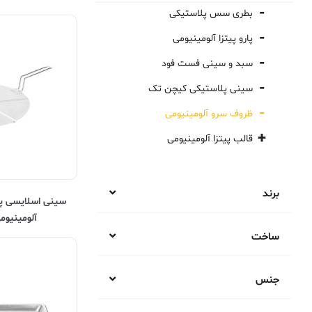
هود استاندارد
یخچال پرده هوا
فر پیتزا
سالامندر گازی
بطری سس پلاستیکی
هود استاندارد تک جداره
هود گریل
کباب پز
پارو پیتزا آلومینیومی
هود استاندارد دو جداره
گریل گازی
سبد و سینی فست فود
گریل روتاری
سینی پلاستیکی کیچن تک
گریل کروم
ظروف سرو آلومینیومی
قالب پیتزا آلومینیومی
قالب پیتزا آمریکایی
قالب پیتزا ایتالیایی
برند
آلومینیو
ساخت
کیچن تک
جنس
ایران